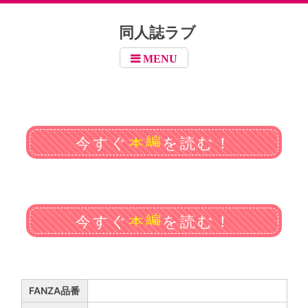
同人誌ラブ
MENU
本
今すぐ
を読む！
編
本
今すぐ
を読む！
編
FANZA品番