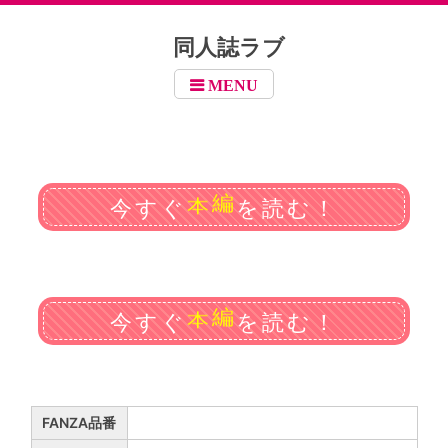
同人誌ラブ
MENU
編
今すぐ
を読む！
本
編
今すぐ
を読む！
本
FANZA品番